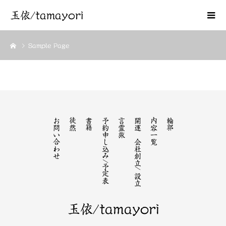
玉依/tamayori
Sample Page
お問い合わせ
徒然
書籍
予約申し込み/予定表
言霊旅
開運 会社創立/ 設立
内容一覧
輪郭
玉依/tamayori