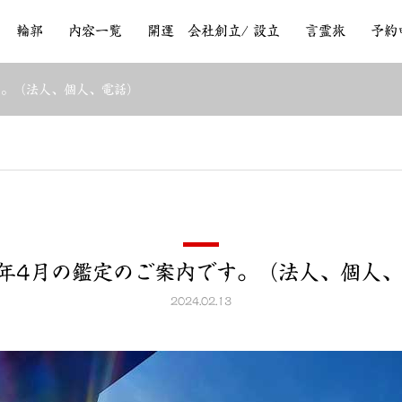
輪郭
内容一覧
開運 会社創立/ 設立
言霊旅
予約
す。（法人、個人、電話）
4年4月の鑑定のご案内です。（法人、個人
2024.02.13