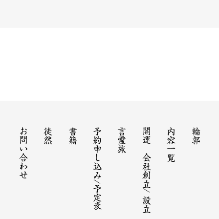
お問い合わせ
徒然
書籍
予約申し込み/予定表
言霊旅
開運 会社創立/ 設立
内容一覧
輪郭