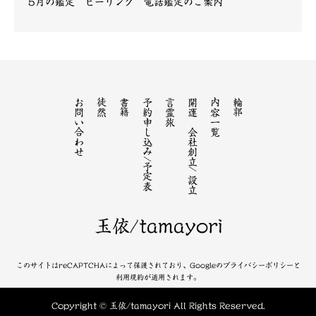
5月の鑑定 ヒーリング 電話鑑定のご案内
お問い合わせ
徒然
書籍
予約申し込み/予定表
言霊旅
開運 会社創立/ 設立
内容一覧
輪郭
玉依/tamayori
このサイトはreCAPTCHAによって保護されており、Googleのプライバシーポリシーと
利用規約が適用されます。
Copyright © 玉依/tamayori All Rights Reserved.