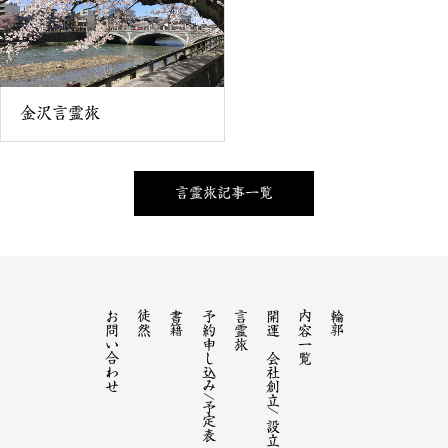
金沢言霊旅
言霊旅記事一覧
お問い合わせ
徒然
書籍
予約申し込み/予定表
言霊旅
開運 会社創立/ 設立
内容一覧
輪郭