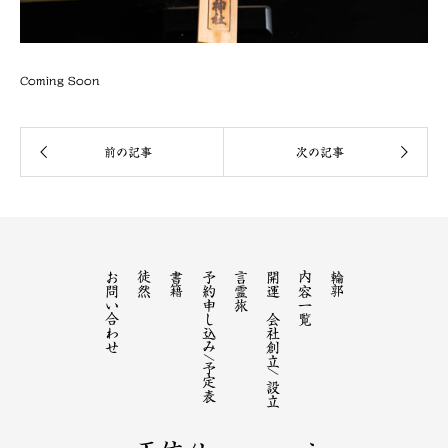
Coming Soon
お問い合わせ
徒然
書籍
予約申し込み/予定表
言霊旅
開運 会社創立/ 設立
内容一覧
輪郭