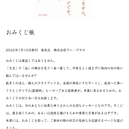
おみくじ帳
2022年1月10日発刊 発売元 株式会社ワニ・プラス
おみくじは運試しではありません。
「大吉」や「凶」の部分を見て一喜一憂して、中身をよく読まずに境内の木の枝に
結んではいませんか?
数多くの法人・個人のクライアントを、全国の神社にナビゲートし、成功へと導い
てきたミディアム(霊媒師)、ヒーラーである監修者が、幸運に恵まれるための、お
みくじとの付き合い方を伝授します。
おみくじは、今のあなたに必要な神さまからの大切なメッセージなのです。そこに
は、運を招くための、あるいは危険を避けるための重要な言葉があるはずです。
本書には、おみくじを貼って、ご参拝の際の状況や気持ちを記録するページを設け
ました。